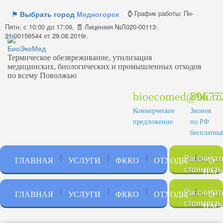
⌚ График работы:
Пн-
⚑ Выбрать город
Медногорск
Пятн, с 10:00 до 17:00, 🧾 Лицензия №Л020-00113-
21/00156544 от 29.08.2019г.
Термическое обезвреживание, утилизация
медицинских, биологических и промышленных отходов
по всему Поволжью
bioecomed@bk.ru
89677
Коммерческое
Звонок
предложение
по РФ
бесплатны
Рассчитат
ГЛАВНАЯ
УСЛУГИ
ФККО
ОТХОДЫ
О
стоимость
НАС
Рассчитат
ГЛАВНАЯ
УСЛУГИ
ФККО
ОТХОДЫ
О
стоимость
НАС