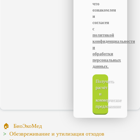
что
ознакомлен
и
согласен
с
политикой
конфиденциальности
и
обработки
персональных
данных.
Получить
расчёт
и
коммерческое
предложение
БиоЭкоМед
Обезвреживание и утилизация отходов