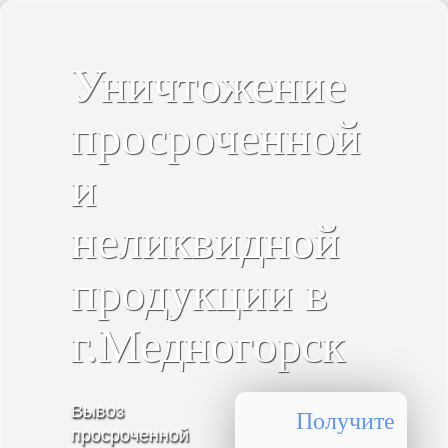
Уничтожение
просроченной
и
неликвидной
продукции в
г.Медногорск
Вывоз
Получите
просроченной