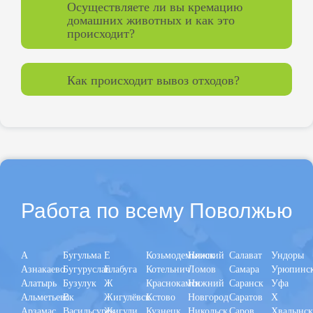
Осуществляете ли вы кремацию
домашних животных и как это
происходит?
Как происходит вывоз отходов?
Работа по всему Поволжью
А
Бугульма
Е
Козьмодемьянск
Нижний
Салават
Ундоры
Азнакаево
Бугуруслан
Елабуга
Котельнич
Ломов
Самара
Урюпинс
Алатырь
Бузулук
Ж
Краснокамск
Нижний
Саранск
Уфа
Альметьевск
В
Жигулёвск
Кстово
Новгород
Саратов
Х
Арзамас
Васильсурск
Жигули
Кузнецк
Никольск
Саров
Хвалынс