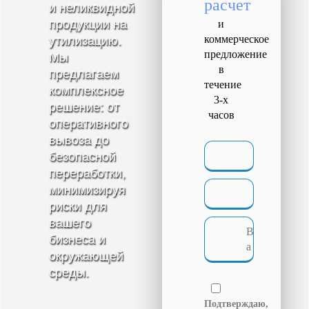
расчет
и неликвидной
продукции на
и
коммерческое
утилизацию.
предложение
Мы
в
предлагаем
течение
комплексное
3-х
решение: от
часов
оперативного
вывоза до
безопасной
переработки,
минимизируя
риски для
вашего
бизнеса и
окружающей
среды.
Подтверждаю,