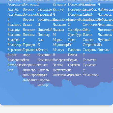
Астрахань
Волгоград
З
Кумертау
Новокуйбышевск
Семёнов
Ч
Ахтуба
Волжск
Заволжье
Кунгур
Новотроицк
Сердобск
Чайковск
Ахтубинск
Волжский
Заречный
Л
Новоульяновск
Сибай
Чапаевск
Б
Ворсма
Зеленодольск
Лениногорск
Новочебоксарск
Слободской
Чебоксар
Балаково
Выкса
И
Лысково
О
Соликамск
Чернушк
Балахна
Вятские
Ишимбай
Лысьва
Октябрьский
Соль-
Чистопол
Балашов
Поляны
Йошкар-
М
Оренбург
Илецк
Чкаловск
Белебей
Г
Ола
Маркс
Орск
Спасск
Чусовой
Белорецк
Городец
К
Медногорск
П
Стерлитамак
Э
Березники
Горьковское
Казань
Мелеуз
Павлово
Сызрань
Энгельс
Бирск
море
Каменка
Н
Пенза
Т
Благовещенск
Д
Камышин
Набережные
Пермь
Тольятти
Богородск
Дзержинск
Канаш
Челны
Пугачёв
Туймазы
Бор
Дивеево
Кинель
Нефтекамск
Р
У
Димитровград
Киров
Нижнекамск
Рузаевка
Ульяновск
Добрянка
Кирово-
С
Чепецк